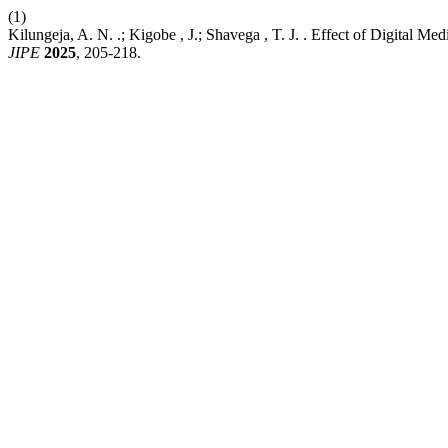
(1)
Kilungeja, A. N. .; Kigobe , J.; Shavega , T. J. . Effect of Digital
JIPE
2025
, 205-218.